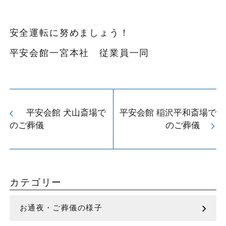
安全運転に努めましょう！
平安会館一宮本社 従業員一同
平安会館 犬山斎場で
平安会館 稲沢平和斎場で
arrow_back_ios
のご葬儀
のご葬儀
arrow_forward_ios
カテゴリー
chevron_right
お通夜・ご葬儀の様子