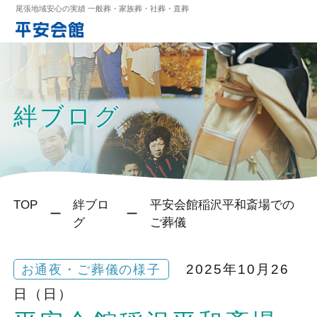
尾張地域安心の実績 一般葬・家族葬・社葬・直葬
絆ブログ
TOP
絆ブロ
平安会館稲沢平和斎場での
グ
ご葬儀
2025年10月26
お通夜・ご葬儀の様子
日（日）