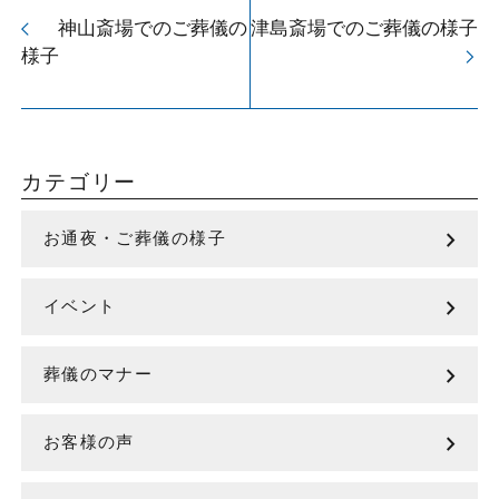
神山斎場でのご葬儀の
津島斎場でのご葬儀の様子
arrow_back_ios
様子
arrow_forward_ios
カテゴリー
chevron_right
お通夜・ご葬儀の様子
chevron_right
イベント
chevron_right
葬儀のマナー
chevron_right
お客様の声