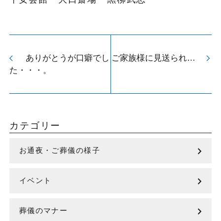
ありがとうが口癖でし
ご家族様に見送られ…
arrow_back_ios
arrow_forward_ios
た・・・。
カテゴリー
chevron_right
お通夜・ご葬儀の様子
chevron_right
イベント
chevron_right
葬儀のマナー