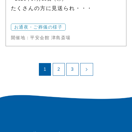
たくさんの方に見送られ・・・
お通夜・ご葬儀の様子
開催地：平安会館 津島斎場
1
2
3
arrow_forward_ios