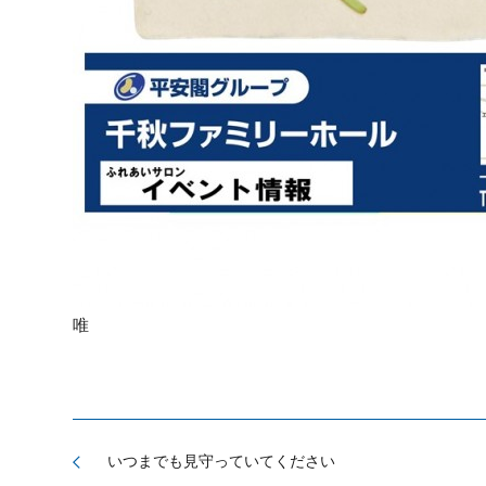
唯
いつまでも見守っていてください
arrow_back_ios