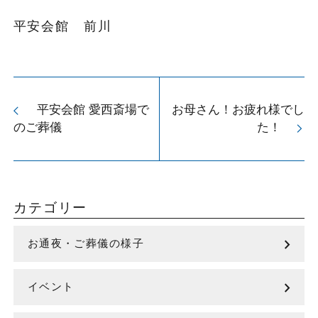
平安会館 前川
平安会館 愛西斎場で
お母さん！お疲れ様でし
arrow_back_ios
のご葬儀
た！
arrow_forward_ios
カテゴリー
chevron_right
お通夜・ご葬儀の様子
chevron_right
イベント