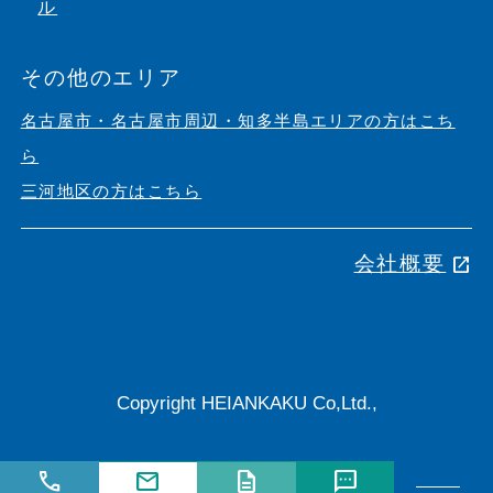
ル
その他のエリア
名古屋市・名古屋市周辺・知多半島エリアの方はこち
ら
三河地区の方はこちら
会社概要
open_in_new
Copyright HEIANKAKU Co,Ltd.,
call
mail
description
sms